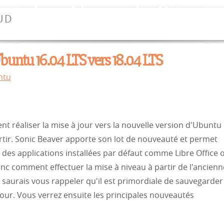
Les News du Site
UD
'Ubuntu 16.04 LTS vers 18.04 LTS
ntu
t réaliser la mise à jour vers la nouvelle version d'Ubuntu
rtir. Sonic Beaver apporte son lot de nouveauté et permet
e des applications installées par défaut comme Libre Office 
nc comment effectuer la mise à niveau à partir de l'ancienn
e saurais vous rappeler qu'il est primordiale de sauvegarder
jour. Vous verrez ensuite les principales nouveautés