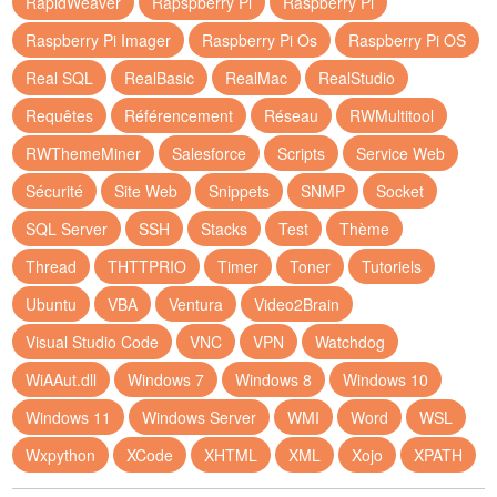
RapidWeaver
Rapspberry Pi
Raspberry Pi
Raspberry Pi Imager
Raspberry Pi Os
Raspberry Pi OS
Real SQL
RealBasic
RealMac
RealStudio
Requêtes
Référencement
Réseau
RWMultitool
RWThemeMiner
Salesforce
Scripts
Service Web
Sécurité
Site Web
Snippets
SNMP
Socket
SQL Server
SSH
Stacks
Test
Thème
Thread
THTTPRIO
Timer
Toner
Tutoriels
Ubuntu
VBA
Ventura
Video2Brain
Visual Studio Code
VNC
VPN
Watchdog
WiAAut.dll
Windows 7
Windows 8
Windows 10
Windows 11
Windows Server
WMI
Word
WSL
Wxpython
XCode
XHTML
XML
Xojo
XPATH