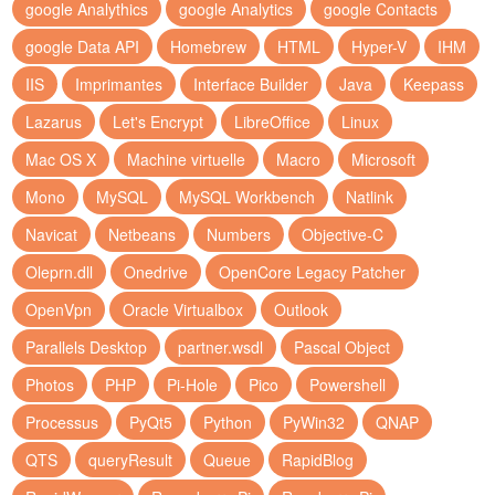
google Analythics
google Analytics
google Contacts
google Data API
Homebrew
HTML
Hyper-V
IHM
IIS
Imprimantes
Interface Builder
Java
Keepass
Lazarus
Let's Encrypt
LibreOffice
Linux
Mac OS X
Machine virtuelle
Macro
Microsoft
Mono
MySQL
MySQL Workbench
Natlink
Navicat
Netbeans
Numbers
Objective-C
Oleprn.dll
Onedrive
OpenCore Legacy Patcher
OpenVpn
Oracle Virtualbox
Outlook
Parallels Desktop
partner.wsdl
Pascal Object
Photos
PHP
Pi-Hole
Pico
Powershell
Processus
PyQt5
Python
PyWin32
QNAP
QTS
queryResult
Queue
RapidBlog