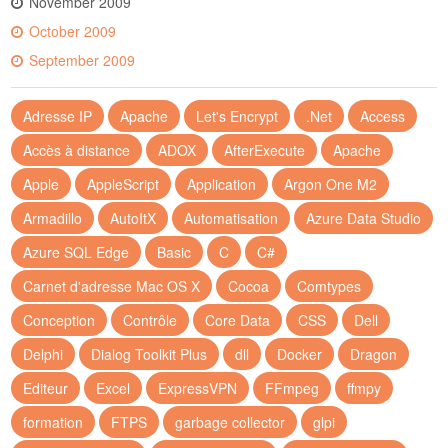
November 2009
October 2009
September 2009
Adresse IP
Apache
Let's Encrypt
.Net
Access
Accès à distance
ADOX
AfterExecute
Apache
Apple
AppleScript
Application
Argon One M2
Armadillo
AutoItX
Automatisation
Azure Data Studio
Azure SQL Edge
Basic
C
C#
Carnet d'adresse Mac OS X
Cocoa
Comtypes
Conception
Contrôle
Core Data
CSS
Dell
Delphi
Dialog Toolkit Plus
dll
Docker
Dragon
Editeur
Excel
ExpressVPN
FFmpeg
ffmpy
formation
FTPS
garbage collector
glpi