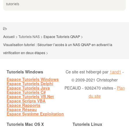
tutoriels
Accueil
>
Tutoriels NAS
>
Espace Tutoriels QNAP
>
Visualisation tutoriel : Sécuriser l’accès à un NAS QNAP en activant la
vérification en deux étapes
>
Tutoriels Windows
Ce site est hébergé par
1and1
-
Espace Tutoriels Windows
© 2009-2021 Christopher
Espace Tutoriels Delphi
Espace Tutoriels Java
PECAUD - 9262470 visites -
Plan
Espace Tutoriels C#
du site
Espace Tutoriels VB.Net
Espace Scripts VBA
Espace Rapports
Espace Réseau
Espace Système Exploitation
Tutoriels Mac OS X
Tutoriels Linux