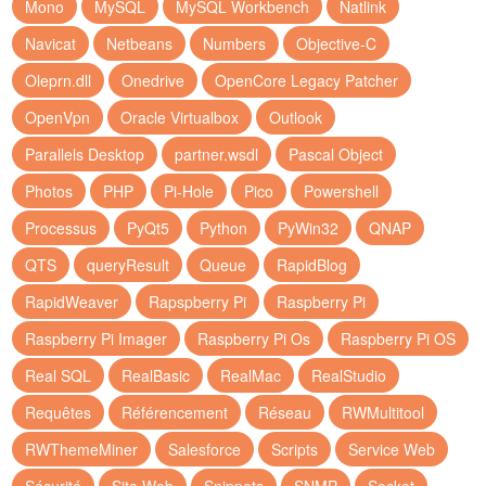
Mono
MySQL
MySQL Workbench
Natlink
Navicat
Netbeans
Numbers
Objective-C
Oleprn.dll
Onedrive
OpenCore Legacy Patcher
OpenVpn
Oracle Virtualbox
Outlook
Parallels Desktop
partner.wsdl
Pascal Object
Photos
PHP
Pi-Hole
Pico
Powershell
Processus
PyQt5
Python
PyWin32
QNAP
QTS
queryResult
Queue
RapidBlog
RapidWeaver
Rapspberry Pi
Raspberry Pi
Raspberry Pi Imager
Raspberry Pi Os
Raspberry Pi OS
Real SQL
RealBasic
RealMac
RealStudio
Requêtes
Référencement
Réseau
RWMultitool
RWThemeMiner
Salesforce
Scripts
Service Web