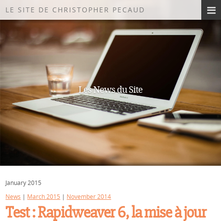
LE SITE DE CHRISTOPHER PECAUD
Les News du Site
January 2015
News
|
March 2015
|
November 2014
Test : Rapidweaver 6, la mise à jour