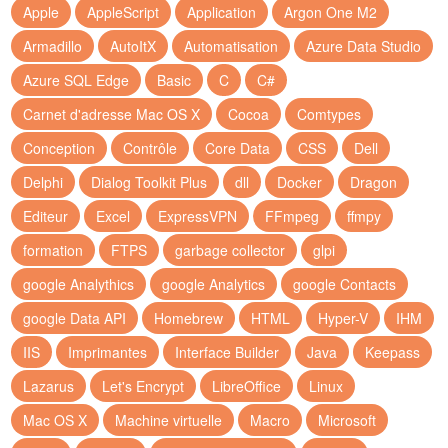
Apple
AppleScript
Application
Argon One M2
Armadillo
AutoItX
Automatisation
Azure Data Studio
Azure SQL Edge
Basic
C
C#
Carnet d'adresse Mac OS X
Cocoa
Comtypes
Conception
Contrôle
Core Data
CSS
Dell
Delphi
Dialog Toolkit Plus
dll
Docker
Dragon
Editeur
Excel
ExpressVPN
FFmpeg
ffmpy
formation
FTPS
garbage collector
glpi
google Analythics
google Analytics
google Contacts
google Data API
Homebrew
HTML
Hyper-V
IHM
IIS
Imprimantes
Interface Builder
Java
Keepass
Lazarus
Let's Encrypt
LibreOffice
Linux
Mac OS X
Machine virtuelle
Macro
Microsoft