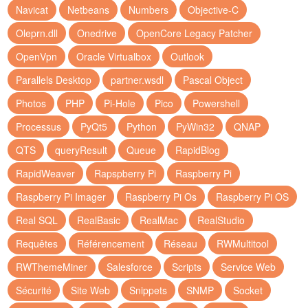
Navicat
Netbeans
Numbers
Objective-C
Oleprn.dll
Onedrive
OpenCore Legacy Patcher
OpenVpn
Oracle Virtualbox
Outlook
Parallels Desktop
partner.wsdl
Pascal Object
Photos
PHP
Pi-Hole
Pico
Powershell
Processus
PyQt5
Python
PyWin32
QNAP
QTS
queryResult
Queue
RapidBlog
RapidWeaver
Rapspberry Pi
Raspberry Pi
Raspberry Pi Imager
Raspberry Pi Os
Raspberry Pi OS
Real SQL
RealBasic
RealMac
RealStudio
Requêtes
Référencement
Réseau
RWMultitool
RWThemeMiner
Salesforce
Scripts
Service Web
Sécurité
Site Web
Snippets
SNMP
Socket