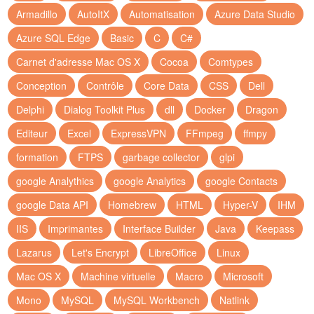
Armadillo
AutoItX
Automatisation
Azure Data Studio
Azure SQL Edge
Basic
C
C#
Carnet d'adresse Mac OS X
Cocoa
Comtypes
Conception
Contrôle
Core Data
CSS
Dell
Delphi
Dialog Toolkit Plus
dll
Docker
Dragon
Editeur
Excel
ExpressVPN
FFmpeg
ffmpy
formation
FTPS
garbage collector
glpi
google Analythics
google Analytics
google Contacts
google Data API
Homebrew
HTML
Hyper-V
IHM
IIS
Imprimantes
Interface Builder
Java
Keepass
Lazarus
Let's Encrypt
LibreOffice
Linux
Mac OS X
Machine virtuelle
Macro
Microsoft
Mono
MySQL
MySQL Workbench
Natlink