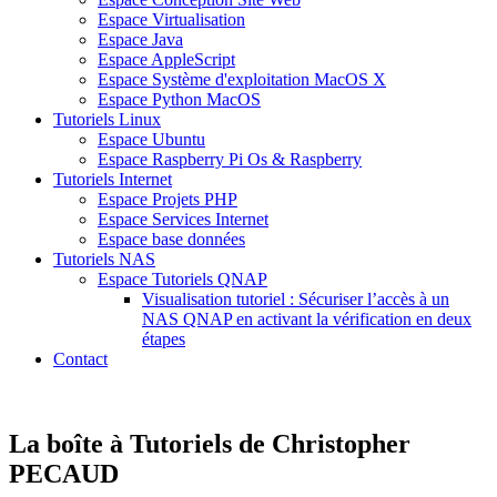
Espace Virtualisation
Espace Java
Espace AppleScript
Espace Système d'exploitation MacOS X
Espace Python MacOS
Tutoriels Linux
Espace Ubuntu
Espace Raspberry Pi Os & Raspberry
Tutoriels Internet
Espace Projets PHP
Espace Services Internet
Espace base données
Tutoriels NAS
Espace Tutoriels QNAP
Visualisation tutoriel : Sécuriser l’accès à un
NAS QNAP en activant la vérification en deux
étapes
Contact
La boîte à Tutoriels de Christopher
PECAUD