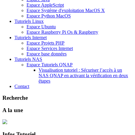
Espace AppleScript
Espace Système d'exploitation MacOS X
Espace Python MacOS
Tutoriels Linux
Espace Ubuntu
Espace Raspberry Pi Os & Raspberry
Tutoriels Internet
Espace Projets PHP
Espace Services Internet
Espace base données
Tutoriels NAS
Espace Tutoriels QNAP
Visualisation tutoriel : Sécuriser l’accès à un
NAS QNAP en activant la vérification en deux
étapes
Contact
Recherche
A la une
Infos Tutoriel