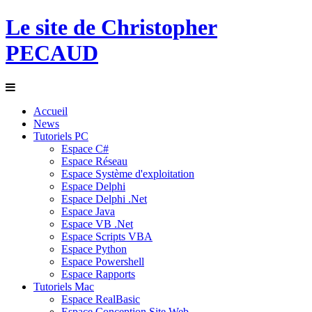
Le site de Christopher
PECAUD
Accueil
News
Tutoriels PC
Espace C#
Espace Réseau
Espace Système d'exploitation
Espace Delphi
Espace Delphi .Net
Espace Java
Espace VB .Net
Espace Scripts VBA
Espace Python
Espace Powershell
Espace Rapports
Tutoriels Mac
Espace RealBasic
Espace Conception Site Web