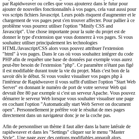
par Rapidweaver ou celles que vous ajouterez dans le futur pour
ajouter de nouvelles fonctionnalités à vos pages, cela vaut aussi pour
vos scripts fichiers Javascript. Leurs poids risquent d'augmenter et le
chargement de vos pages peut s'en trouver affecter. Pour pallier à ce
problème vous pourrez utiliser l'option "Minify CSS and
Javascript". Une chose importante pour la suite du projet est de
donner le type d'extension que vous donnerez à vos pages. Si vous
souhaitez utiliser principalement les technologies
HTML/Javascript/CSS alors vous pouvez attribuer l'extension
"html" à vos pages. Dans le cas où vous souhaitez intégrer du code
PHP afin de requêter une base de données par exemple vous aurez
peut-être besoin de l'extension "php". Ce paramètre n'étant pas figé
il est modifiable durant toute la vie du projet. Mais c'est bon de la
savoir dès le début. Si vous voulez visualiser vos pages php à
l'intérieur de Rapidweaver il vous suffit d'utiliser l'option "Start Web
Server" en donnant le numéro de port de votre serveur Web qui
devrait être 80 par exemple si c'est un serveur Apache. Vous pouvez
démarrer le serveur Web lorsque vous souhaiter visualiser une page
en cochant l'option "Automatically start Web Server on document
open". Personnellement je préfère voir le résultat de mes pages
directement dans un navigateur donc je ne la coche pas.
Afin de personnliser un thème il faut aller dans la barre latérale de
rapidweaver et dans les "Settings" cliquer sur le menu "Master
Style". Une page avec des options modifiables apparaît alors.