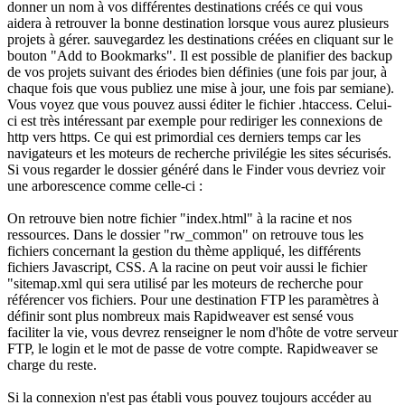
donner un nom à vos différentes destinations créés ce qui vous
aidera à retrouver la bonne destination lorsque vous aurez plusieurs
projets à gérer. sauvegardez les destinations créées en cliquant sur le
bouton "Add to Bookmarks". Il est possible de planifier des backup
de vos projets suivant des ériodes bien définies (une fois par jour, à
chaque fois que vous publiez une mise à jour, une fois par semiane).
Vous voyez que vous pouvez aussi éditer le fichier .htaccess. Celui-
ci est très intéressant par exemple pour rediriger les connexions de
http vers https. Ce qui est primordial ces derniers temps car les
navigateurs et les moteurs de recherche privilégie les sites sécurisés.
Si vous regarder le dossier généré dans le Finder vous devriez voir
une arborescence comme celle-ci :
On retrouve bien notre fichier "index.html" à la racine et nos
ressources. Dans le dossier "rw_common" on retrouve tous les
fichiers concernant la gestion du thème appliqué, les différents
fichiers Javascript, CSS. A la racine on peut voir aussi le fichier
"sitemap.xml qui sera utilisé par les moteurs de recherche pour
référencer vos fichiers. Pour une destination FTP les paramètres à
définir sont plus nombreux mais Rapidweaver est sensé vous
faciliter la vie, vous devrez renseigner le nom d'hôte de votre serveur
FTP, le login et le mot de passe de votre compte. Rapidweaver se
charge du reste.
Si la connexion n'est pas établi vous pouvez toujours accéder au