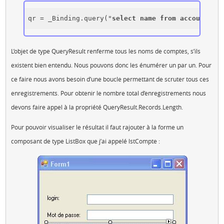
qr = _Binding.query("
select
name
from
account
whe
L’objet de type QueryResult renferme tous les noms de comptes, s’ils
existent bien entendu. Nous pouvons donc les énumérer un par un. Pour
ce faire nous avons besoin d’une boucle permettant de scruter tous ces
enregistrements. Pour obtenir le nombre total d’enregistrements nous
devons faire appel à la propriété QueryResult.Records.Length.
Pour pouvoir visualiser le résultat il faut rajouter à la forme un
composant de type ListBox que j’ai appelé lstCompte :