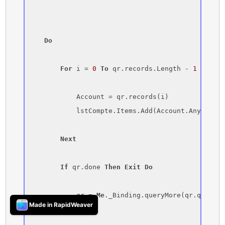
Do
For
 i = 
0
To
 qr.records.Length - 
1
            Account = qr.records(i)

            lstCompte.Items.Add(Account.Any(
0
).In
Next
If
 qr.done 
Then
Exit
Do
            qr = 
Me
._Binding.queryMore(qr.queryLo
Made in RapidWeaver