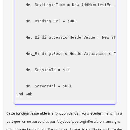
Me
._NextLoginTime = Now.AddMinutes(
Me
._Sessio
Me
._Binding.Url = sURL

Me
._Binding.SessionHeaderValue = 
New
 sForce.S
Me
._Binding.SessionHeaderValue.sessionId = si
Me
._SessionId = sid

Me
End
Sub
Cette fonction ressemble à la fonction de login vu précédemment, mis à
part que l’on ne passe plus par l’objet de type LoginResult, on renseigne
directement les variable _SessionId et _ServerUrl par l’intermédiaire des