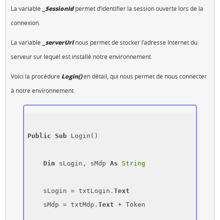
La variable
_SessionId
permet d’identifier la session ouverte lors de la
connexion.
La variable
_serverUrl
nous permet de stocker l’adresse Internet du
serveur sur lequel est installé notre environnement.
Voici la procédure
Login()
en détail, qui nous permet de nous connecter
à notre environnement.
Public
Sub
 Login()

Dim
 sLogin, sMdp 
As
String
    sLogin = txtLogin.
Text
    sMdp = txtMdp.
Text
 + Token
