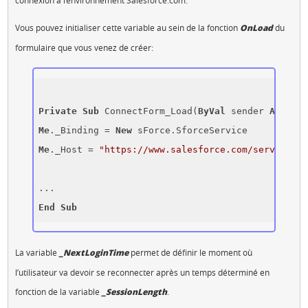
connexion à l’environnement Salesforce.com.
Vous pouvez initialiser cette variable au sein de la fonction
OnLoad
du
formulaire que vous venez de créer:
Private
Sub
 ConnectForm_Load(
ByVal
 sender 
As
 Syst
Me
._Binding = 
New
Me
._Host = 
"https://www.salesforce.com/services/S
End
Sub
La variable
_NextLoginTime
permet de définir le moment où
l’utilisateur va devoir se reconnecter après un temps déterminé en
fonction de la variable
_SessionLength
.