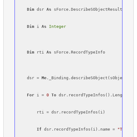
Dim
 dsr 
As
 sForce.DescribeSObjectResult

Dim
 i 
As
Integer
Dim
 rti 
As
 sForce.RecordTypeInfo

    dsr = 
Me
._Binding.describeSObject(sObject)

For
 i = 
0
To
 dsr.recordTypeInfos().Length - 
1
        rti = dsr.recordTypeInfos(i)

If
 dsr.recordTypeInfos(i).name = 
"TNSF"
T