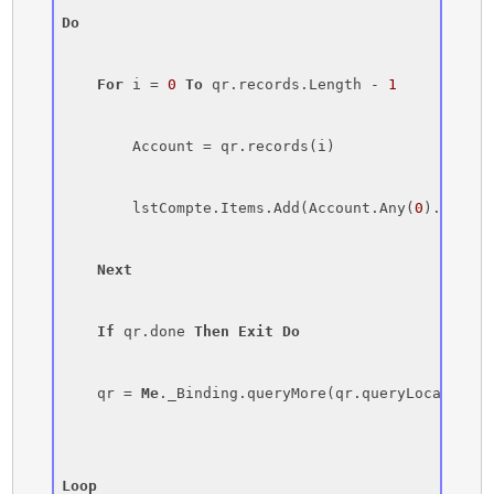
Do
For
 i = 
0
To
 qr.records.Length - 
1
        Account = qr.records(i)

        lstCompte.Items.Add(Account.Any(
0
).InnerT
Next
If
 qr.done 
Then
Exit
Do
    qr = 
Me
._Binding.queryMore(qr.queryLocator)

Loop