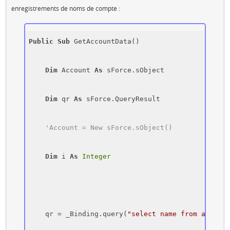
enregistrements de noms de compte :
Public
Sub
 GetAccountData()

Dim
 Account 
As
 sForce.sObject

Dim
 qr 
As
 sForce.QueryResult

'Account = New sForce.sObject()
Dim
 i 
As
Integer
    qr = _Binding.query(
"select name from account