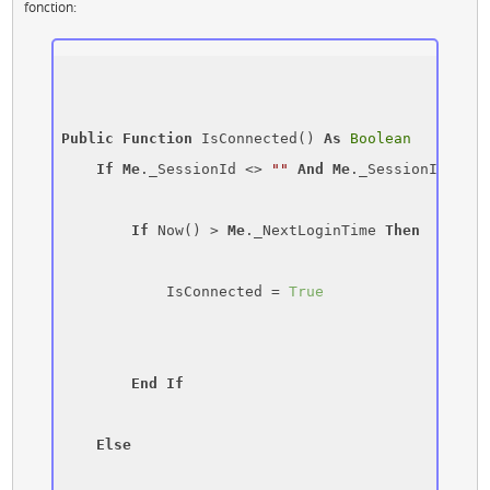
fonction:
Public
Function
 IsConnected() 
As
Boolean
If
Me
._SessionId <> 
""
And
Me
._SessionId <> 
N
If
 Now() > 
Me
._NextLoginTime 
Then
            IsConnected = 
True
End
If
Else