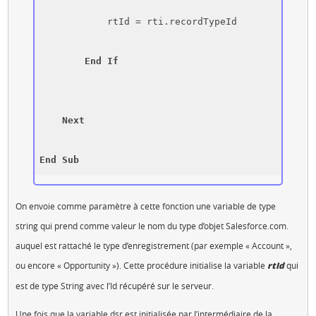
            rtId = rti.recordTypeId

End
If
Next
End
Sub
On envoie comme paramètre à cette fonction une variable de type
string qui prend comme valeur le nom du type d’objet Salesforce.com.
auquel est rattaché le type d’enregistrement (par exemple « Account »,
ou encore « Opportunity »). Cette procédure initialise la variable
rtId
qui
est de type String avec l’Id récupéré sur le serveur.
Une fois que la variable dsr est initialisée par l’intermédiaire de la