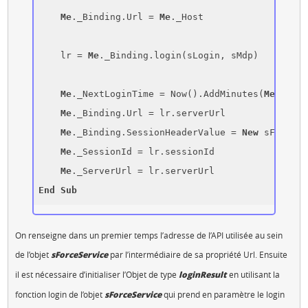
Me
._Binding.Url = 
Me
._Host

    lr = 
Me
._Binding.login(sLogin, sMdp)

Me
._NextLoginTime = Now().AddMinutes(
Me
._Sess
Me
._Binding.Url = lr.serverUrl

Me
._Binding.SessionHeaderValue = 
New
 sForce.S
Me
._SessionId = lr.sessionId

Me
End
Sub
On renseigne dans un premier temps l’adresse de l’API utilisée au sein
de l’objet
sForceService
par l’intermédiaire de sa propriété Url. Ensuite
il est nécessaire d’initialiser l’Objet de type
loginResult
en utilisant la
fonction login de l’objet
sForceService
qui prend en paramètre le login